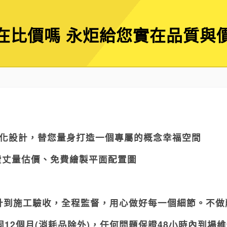
在比價嗎 永炬給您實在品質與
化設計，替您量身打造一個專屬的概念幸福空間
費丈量估價、免費繪製平面配置圖
計到施工驗收，全程監督，用心做好每一個細節。
不做
固
12
個月
(
消耗品
除外
)
，任何問題保證
48
小時內到場維