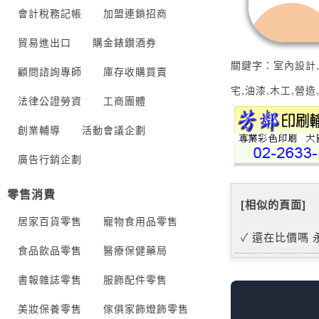
會計稅務記帳
加盟連鎖招商
貿易進出口
購金錶鑚酒券
關鍵字：室內設計,
顧問諮詢專師
庫存收購買賣
宅,油漆,木工,營
法律公證勞資
工商團體
創業輔導
活動會議企劃
廣告行銷企劃
零售消費
[相似的頁面]
居家百貨零售
寵物食用品零售
還在比價嗎 
食品飲品零售
醫療保健藥局
書報雜誌零售
服飾配件零售
美妝保養零售
傢俱家飾燈飾零售