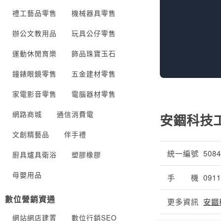
禮工藝品零售
機械器具零售
辦公文教用品
玩具公仔零售
運動休閒育樂
飾品珠寶玉石
鐘錶眼鏡零售
五金建材零售
家電影音零售
電腦器材零售
網路商城
通信消費電
安錮科技
文創精藝品
伴手禮
統一編號
508
廚具爐具衛浴
塑膠橡膠
母嬰用品
手 機
091
數位營銷資通
更多資訊
安錮
網站網店建置
數位行銷SEO