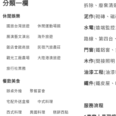
分類一欄
拆除、廢棄清運
休閒娛樂
泥作
(砌磚、
國旅台灣旅遊
休閒運動場館
水電
(遠端監
展演藝文演出
海外旅遊
路線、第四台、
飯店會館商旅
民宿汽旅農莊
門窗
(鐵鋁窗
觀光工廠農場
大陸港澳旅遊
木作
(間接照
旅行社票務
油漆工程
(油
餐飲美食
鐵件
(鐵皮屋
辦桌外燴
聚餐宴會
宅配外送盒餐
中式料理
服務流程
西式料理
異國料理
糕餅西點