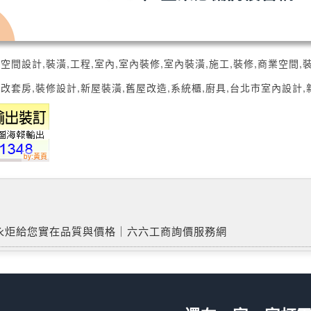
空間設計,裝潢,工程,室內,室內裝修,室內裝潢,施工,裝修,商業空間,裝
造,改套房,裝修設計,新屋裝潢,舊屋改造,系統櫃,廚具,台北市室內設計
永炬給您實在品質與價格｜六六工商詢價服務網