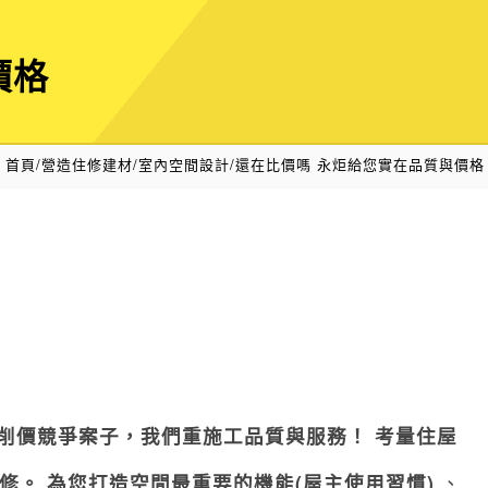
價格
首頁
/
營造住修建材/室內空間設計
/
還在比價嗎 永炬給您實在品質與價格
削價競爭案子，我們重施工品質與服務！
考量住屋
修。
為您打造空間最重要的機能
(
屋主使用習慣
)
、