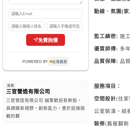
動線
、
氛圍
(
家
監工縝密
:
施工
免費詢價
優質師傅
:
多年
品質保障
:
品質
POWERED BY
台灣黃頁
服務項目：
推薦
三官營造有限公司
空間設計
(住
三官營造有限公司 誠摯歡迎有幹勁，
具網路新視野，創新能力，勇於迎接挑
公室裝潢、結
戰的夥
裝修
(舊屋翻