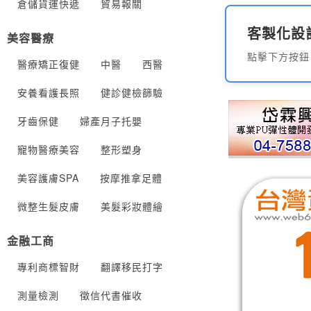
倉儲貨運快遞
貿易報關
客製化設
美容醫療
點擊下方按鈕
醫療矯正復健
中醫
西醫
安養看護長照
健診健檢篩驗
牙齒保健
婦產月子托嬰
寵物醫療美容
整形塑身
美容護膚SPA
按摩推拿足體
微整生髮皮膚
美髮彩妝體繪
金融工商
專利商標智財
翻譯移民打字
測量檢測
徵信代書催收