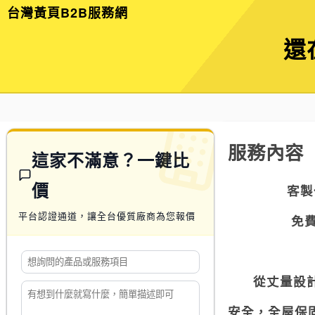
台灣黃頁B2B服務網
還
服務內容
這家不滿意？一鍵比
價
客製
平台認證通道，讓全台優質廠商為您報價
免
從丈量設
安全，全屋保