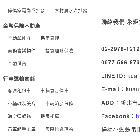
傢俱家電衛浴批發
食材農水產批發
聯絡我們 永
金融保險不動產
不動產仲介
典當質押
02-2976-121
商務會議物件
投資理財保險
0977-566-87
金融借貸
LINE ID:
kua
行車運輸倉儲
E-mail
：
kuan
客運租包車
車輛買賣停車
ADD
：
新北市
車輛改裝美容
車輛輪胎保修
Facebook
：
h
海空運船務
搬家托運
楊梅小蜘蛛吊
吊車起重工車
國際快遞運輸