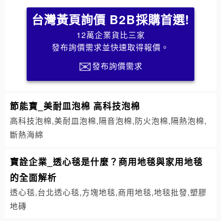
台灣黃頁詢價 B2B採購首選!
12萬企業貨比三家
發布詢價需求並快速取得報價。
發布詢價需求
節能寶_美耐皿泡棉 高科技泡棉
高科技泡棉,美耐皿泡棉,隔音泡棉,防火泡棉,隔熱泡棉,
斷熱海綿
寶詮企業_透心毯是什麼？商用地毯與家用地毯
的全面解析
透心毯,台北透心毯,方塊地毯,商用地毯,地毯批發,塑膠
地磚