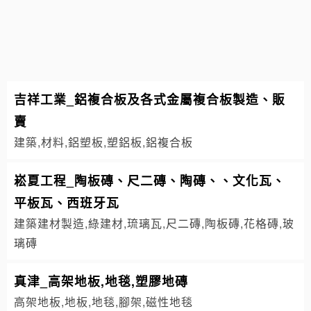
吉祥工業_鋁複合板及各式金屬複合板製造、販
賣
建築,材料,鋁塑板,塑鋁板,鋁複合板
崧夏工程_陶板磚、尺二磚、陶磚、、文化瓦、
平板瓦、西班牙瓦
建築建材製造,綠建材,琉璃瓦,尺二磚,陶板磚,花格磚,玻
璃磚
真津_高架地板,地毯,塑膠地磚
高架地板,地板,地毯,腳架,磁性地毯