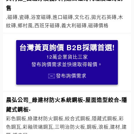
售
,磁磚,瓷磚,浴室磁磚,進口磁磚,文化石,拋光石英磚,木
紋磚,鄉村風,西班牙磁磚,義大利磁磚,磁磚價格
台灣黃頁詢價 B2B採購首選!
12萬企業貨比三家
發布詢價需求並快速取得報價。
發布詢價需求
晨弘公司_綠建材防火系統鋼板-屋面造型絞合-隱
藏式鋼板-
彩色鋼板,綠建材防火鋼板,絞合式鋼板,隱藏式鋼板,彩
色鋼瓦,彩釉琉璃鋼瓦,三明治防火板,鋼板,浪板,建材,建