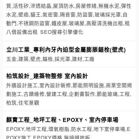
質,活性矽,滲透結晶,屋頂防水,房屋修繕,無機水泥,彈性
水泥,壁癌,貓王,氣密窗,隔音窗,防盜窗,玻璃採光罩,自
動門,不锈鋼防盜窗,鐵皮屋,玻璃屋,高壓清洗機出租,租
八借設備出租
SEO搜尋引擎優化
立川工業_專利內牙內迫型金屬膨脹錨栓(壁虎)
五金,建築,壁虎,錨栓,採光罩,建材,工廠
柏筑設計_建築物整修 室內設計
外牆設計施工,室內設計裝修,節能照明設施,商業空間規
劃施工,古蹟維修,營建工程,企劃書製作,節能玻璃,工程,
柏筑,住宅景觀
麒寶工程_地坪工程、EPOXY、室內停車場
EPOXY,地坪工程,環氧樹脂,防水工程,地下室停車場,E
POXY施工,EPOXY價格,無接縫地板