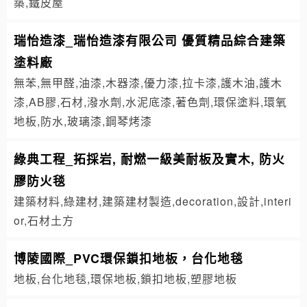
築,鐵皮屋
瑞怡造漆_瑞怡造漆有限公司 優質精品綜合建築
塗料廠
無苯,無甲醛,油漆,木器漆,優力漆,拉卡漆,護木油,護木
漆,AB膠,石材,潑水劑,水泥底漆,著色劑,環保塗料,環氧
地板,防水,玻璃漆,鋼琴烤漆
綠典工程_拓採岩, 耐燃一級美耐板及實木, 防火
膠防火毯
建築材料,綠建材,建築建材製造,decoration,設計,interi
or,石材土方
博陵國際_PVC環保鎖扣地板，台化地毯
地板,台化地毯,環保地板,鎖扣地板,塑膠地板