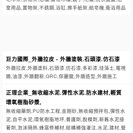
室用品,置物架,不銹鋼,浴缸,擦手紙架,給皂機,衛浴用品
巨力國際_外牆拉皮 - 外牆塗裝.石頭漆.仿石漆
外牆拉皮,外牆塗料,石頭漆,仿石漆,多彩漆,珪藻土,電視
牆,油漆,外牆翻新,GRC,保麗龍,外牆造型,外牆施工
正理企業_無收縮水泥.彈性水泥.防水建材,輕質
環氧樹脂砂漿,
無收縮藥劑,PU防水工程,金剛砂,無收縮預拌包,彈性水
泥,自平水泥,環氧樹脂地坪,養護劑,脫模劑,新舊水泥接
著劑,泡沫隔熱,蜂窩修補材,結構補強灌注,水泥,建材,營