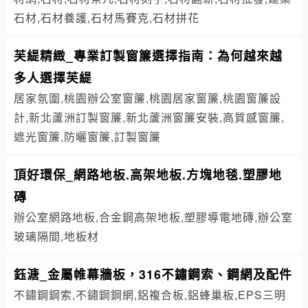
石材,石材養護,石材馬賽克,石材拼花
芙緹精緻_專業訂製窗簾選擇指南：為何越來越
多人選擇芙緹
居家氛圍,桃園辦公室窗簾,桃園居家窗簾,桃園窗簾設
計,新北蘆洲訂製窗簾,新北蘆洲窗簾安裝,高質感窗簾,
遮光窗簾,防曬窗簾,訂製窗簾
頂好環保_網路地板.高架地板.方塊地毯.塑膠地
磚
辦公室網路地板,合金鋼高架地板,塑膠導電地磚,辦公室
玻璃隔間,地板材
鈺溏_金屬帷幕牆板，316不鏽鋼索、鋼網及配件
不鏽鋼鋼索,不鏽鋼鋼網,鋁複合板,鋁蜂巢板,EPS三明