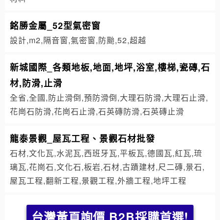
銘勝金屬_52型氣密窗
設計,m2,隔音窗,氣密窗,防颱,52,超越
新城國際_各類地板,地面,地坪,浴室,樓梯,瓷磚,石
材,防滑,止滑
全省,全國,防止滑倒,預防滑倒,大理石防滑,大理石止滑,
花崗石防滑,花崗石止滑,石英磚防滑,石英磚止滑
龍泰景觀_屋瓦工程、景觀石材批發
石材,文化瓦,水泥瓦,西班牙瓦,平板瓦,德國瓦,紅瓦,琉
璃瓦,花崗石,文化石,板岩,石材,古蹟建材,尺二磚,景石,
屋瓦工程,翻新工程,景觀工程,外牆工程,地坪工程
台灣黃頁詢價 B2B採購首選!