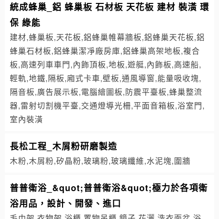
統成蜂巢_鋁 蜂巢板 石材板 天花板 建材 裝潢 環
保 綠能
建材,蜂巢板,天花板,鋁蜂巢帷幕牆板,鋁蜂巢天花板,鋁
蜂巢石材板,鋁蜂巢潔凈廠房庫,鋁蜂巢高架地板,複合
板,高速列車車門,內飾頂板,地板,遊艇,內飾板,高速船,
輕軌,地鐵,隔板,廂式卡車,壁板,通風導窗,能量吸收塊,
隔音板,廣告展示板,電腦繪圖板,防震平臺板,蜂巢整流
器,雷射切割機平臺,交通燈導光柵,平面音箱板,浴室門,
室內裝潢
長松工程_木屑粉研磨製造
木粉,木屑粉,矽晶粉,玻璃粉,玻璃纖維,水泥塊,圍牆
普普衛浴_&quot;普普衛浴&quot;極力於各項衛
浴用品，設計、開發、進口
毛巾架,衣物架,浴櫃,置物吊櫃,鏡子,花灑,洗衣面盆,浴