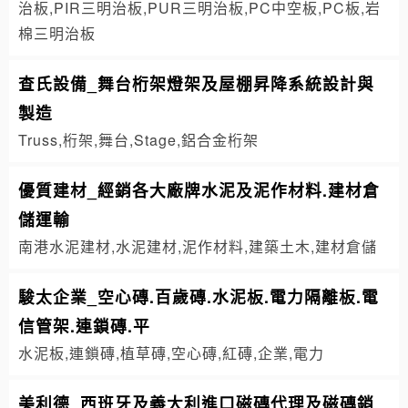
治板,PIR三明治板,PUR三明治板,PC中空板,PC板,岩
棉三明治板
查氏設備_舞台桁架燈架及屋棚昇降系統設計與
製造
Truss,桁架,舞台,Stage,鋁合金桁架
優質建材_經銷各大廠牌水泥及泥作材料.建材倉
儲運輸
南港水泥建材,水泥建材,泥作材料,建築土木,建材倉儲
駿太企業_空心磚.百歲磚.水泥板.電力隔離板.電
信管架.連鎖磚.平
水泥板,連鎖磚,植草磚,空心磚,紅磚,企業,電力
美利德_西班牙及義大利進口磁磚代理及磁磚銷