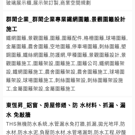
玻璃展示櫃,展示架訂製,商業空間規劃
群閎企業_群閎企業專業鐵網圍籬.景觀圍籬設計
施工
鐵網圍籬,景觀圍籬,圍籬,圍籬配件,格柵圍籬,球場圍籬,
金屬圍籬,農舍圍籬,空地圍籬,停車場圍籬,刺絲圍籬,塑
鋼圍籬,鐵絲網圍籬,防護網,甲種圍籬,景觀圍籬設計,景
觀圍籬施工,圍籬架設,圍籬施工,圍籬公司,鐵網圍籬架
設,鐵網圍籬施工,農舍圍籬架設,農舍圍籬施工,球場圍
籬架設,球場圍籬施工,刺絲圍籬架設,刺絲圍籬架設施
工,金屬圍籬架設,金屬圍籬施工
東恆昇_鋁窗、房屋修繕、防 水材料、抓漏、漏
水 免敲牆
THS無機防水系統,水管漏水免打牆,抓漏,拋光地坪,防
水材,防水水泥,負壓防水材,水管堵漏劑,防水工程,矽酸