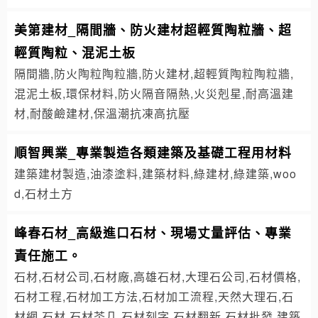
美第建材_隔間牆、防火建材超輕質陶粒牆、超
輕質陶粒、混泥土板
隔間牆,防火陶粒陶粒牆,防火建材,超輕質陶粒陶粒牆,
混泥土板,環保材料,防火隔音隔熱,火災剋星,耐高溫建
材,耐酸鹼建材,保溫潮抗凍高抗壓
順智興業_專業製造各類建築及基礎工程用材料
建築建材製造,油漆塗料,建築材料,綠建材,綠建築,woo
d,石材土方
峰春石材_高級進口石材、現場丈量評估、專業
責任施工。
石材,石材公司,石材廠,高雄石材,大理石公司,石材價格,
石材工程,石材加工方法,石材加工流程,天然大理石,石
材網,石材,石材茶几,石材刻字,石材翻新,石材批發,建築