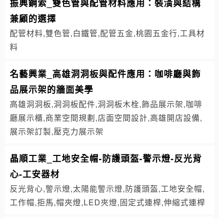
振興鋼索_雙色管與配管材料應用：裝潢與結構
兼顧的選擇
配管材料,雙色管,白鐵管,配管五金,桃園五金行,工具材
料
名藝興業_高雄洞洞板與配件應用：咖啡廳與飾
品展示架的牆面美學
高雄洞洞板,洞洞板配件,洞洞板木栓,飾品展示架,咖啡
廳展示櫃,商業空間規劃,店面空間設計,高雄開店設備,
展示架訂製,壓克力展示架
晶順工業_工地安全帽-防護頭盔-警示燈-反光背
心-工安器材
反光背心,警示燈,太陽能警示燈,防護頭盔,工地安全帽,
工作帽,拒馬,帽夾燈,LED夾燈,固定式連桿,伸縮式連桿