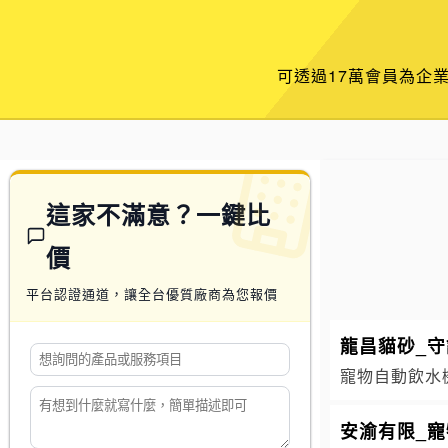
可透過17萬會員為企
這家不滿意？一鍵比
價
平台認證通道，讓全台優質廠商為您報價
龍昌貓砂_
寵物自動飲水機
安渝有限_寵