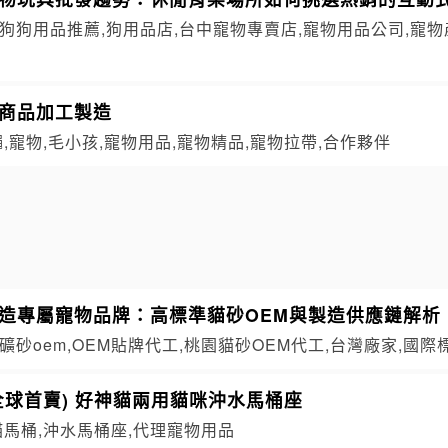
狗狗用品推薦,狗用品店,台中寵物專賣店,寵物用品公司,寵物
物商品加工製造
繩,寵物,毛小孩,寵物用品,寵物精品,寵物拉帶,合作夥伴
打造專屬寵物品牌：高標準貓砂OEM與製造供應鏈解析
礦砂oem,OEM貼牌代工,桃園貓砂OEM代工,台灣廠家,國際
全球首賣) 好神貓兩用貓咪沖水馬桶座
貓馬桶,沖水馬桶座,代理寵物用品