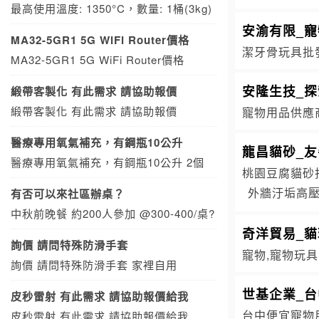
最高使用溫度: 1350°C，數量: 1桶(3kg)
安渝有限_寵
MA32-5GR1 5G WiFi Router價格
潔牙骨玩具批發
MA32-5GR1 5G WiFi Router價格
安隆生技_
緞帶客製化 有此需求 請協助報價
緞帶客製化 有此需求 請協助報價
寵物用品供應
醫療專用氧氣補充，有鋼瓶10公升
龍昌貓砂_
醫療專用氧氣補充，有鋼瓶10公升 2個
桃園豆腐貓砂批
外牆汙垢高
有否可以來社區辦桌？
中秋前晚餐 約200人參加 @300-400/桌?
奇洋貿易_
詢價 請問特殊防滑手套
寵物,寵物玩具
詢價 請問特殊防滑手套 家裡自用
世基企業_
皮秒雷射 有此需求 請協助報價給我
台中便宜寵物
皮秒雷射 有此需求 請協助報價給我