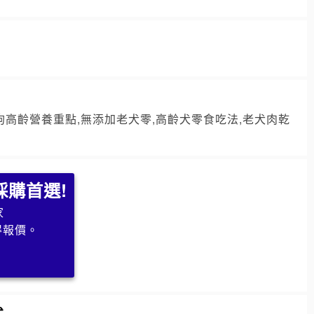
狗高齡營養重點,無添加老犬零,高齡犬零食吃法,老犬肉乾
採購首選!
家
得報價。
求
式