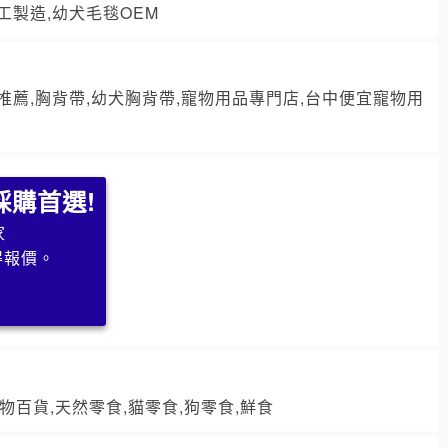
工製造,幼犬毛毯OEM
推薦,胸背帶,幼犬胸背帶,寵物用品專門店,台中便宜寵物用
採購首選!
家
得報價。
求
寵物百貨,天然零食,貓零食,狗零食,鮮食