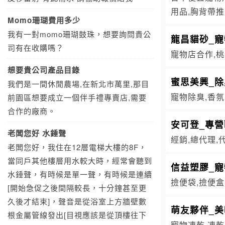
用品,胸背帶
Momo珊瑚費用多少
我有一對momo珊瑚鼓珠，想要詢問貴公
龍昌貓砂_
司有在收購嗎？
寵物店合作,
想要貴公司產品目錄
蜜思美興_除
我們是一間休閒農場,在新北市萬里,那目
寵物除臭,香氛
前園區想要成立一個伴手禮專賣店,需要
合作的廠商。
安可登_專
老闆您好 水錘聲
經銷,總代理,
老闆您好，我住在12層電梯大樓的8F，
當同戶其他樓層用水較大時，經常會聽到
信益塑膠_寵
水錘聲，有時候是單一聲，有時候是連續
撿便袋,撿便盒
[開始急促之後間隔較長，十分鐘甚至更
久後才結束]，聲音是從浴室上方牆壁數
萌友夥伴_
根金屬管線發出[目視應該是從頂樓往下
寵物凍乾,凍乾