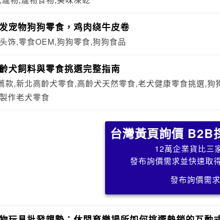
批发宠物狗狗零食，鸡肉绕牛皮卷
头饰,零食OEM,狗狗零食,狗狗食品
高齡犬飼料與零食挑選完整指南
薦款,新北高齡犬零食,高齡犬天然零食,老犬健康零食挑選,狗
工製作老犬零食
台灣黃頁詢價 B2B
12萬企業貨比三
發布詢價需求並快速取
發布詢價需
寵物玩具批發趨勢：休閒育樂場所如何挑選熱銷的互動