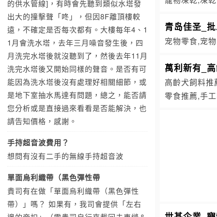
的供水管線]，有時會先聽到類似水塔發
出大的撞擊聲「咚」，但因8F離頂樓較
青岛佳圣_
遠，不確定是否每次都有。大樓每年4、1
宠物零食,宠物
1月會洗水塔，去年三月噪音發生後，四
月洗完水塔後就沒聽到了，然後去年11月
萬利新有_
洗完水塔後又開始同樣的聲音。是否有可
能因為洗水塔後沒有處理好相關細節，或
高齡犬飼料推
是地下室抽水馬達有問題，總之，能否請
零食推薦,手
您分析或是直接過來看看是否能解決，也
請告知價格，感謝。
手持超音波費用？
想問有沒有二手的無線手持超音波
單面烏利織帶（黑色彈性帶
貴司有在做「單面烏利織帶（黑色彈性
帶）」嗎？ 如果有，我司會提供「左右
世基企業_
邊的旁扣」（需貴司自行來載回去車縫＆