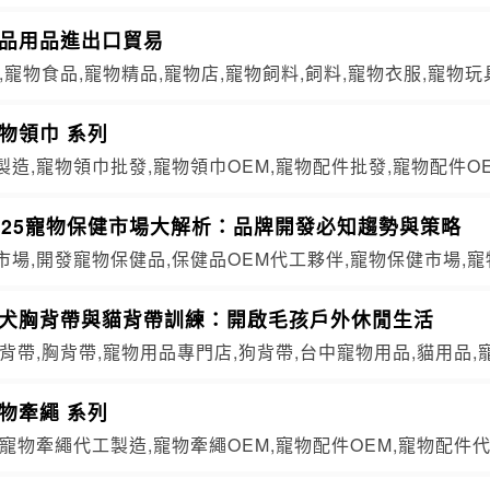
食品用品進出口貿易
,寵物食品,寵物精品,寵物店,寵物飼料,飼料,寵物衣服,寵物玩
物領巾 系列
造,寵物領巾批發,寵物領巾OEM,寵物配件批發,寵物配件O
025寵物保健市場大解析：品牌開發必知趨勢與策略
市場,開發寵物保健品,保健品OEM代工夥伴,寵物保健市場,
幼犬胸背帶與貓背帶訓練：開啟毛孩戶外休閒生活
背帶,胸背帶,寵物用品專門店,狗背帶,台中寵物用品,貓用品
物牽繩 系列
寵物牽繩代工製造,寵物牽繩OEM,寵物配件OEM,寵物配件