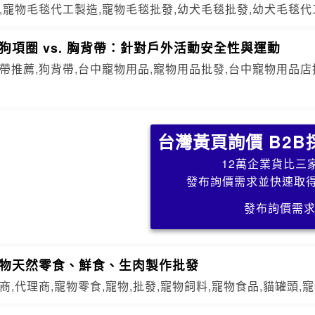
,寵物毛毯代工製造,寵物毛毯批發,幼犬毛毯批發,幼犬毛毯代
狗項圈 vs. 胸背帶：針對戶外活動安全性與運動
帶推薦,狗背帶,台中寵物用品,寵物用品批發,台中寵物用品店
台灣黃頁詢價 B2B
12萬企業貨比三
發布詢價需求並快速取
發布詢價需
寵物天然零食、鮮食、生肉製作批發
商,代理商,寵物零食,寵物,批發,寵物飼料,寵物食品,貓罐頭,