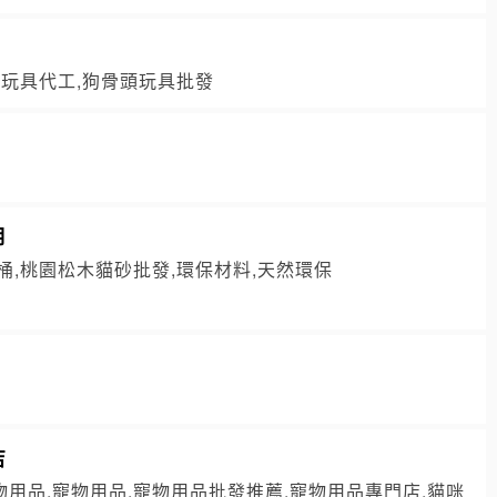
頭玩具代工,狗骨頭玩具批發
用
桶,桃園松木貓砂批發,環保材料,天然環保
店
物用品,寵物用品,寵物用品批發推薦,寵物用品專門店,貓咪