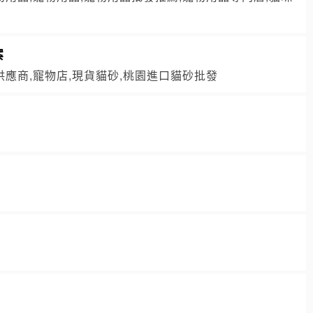
案
供應商,寵物店,現貨貓砂,桃園進口貓砂批發