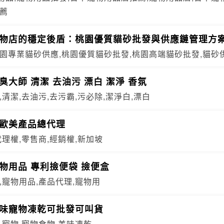
推薦
寵物店的穩定後盾：桃園優質貓砂批發與供應鏈管理方
桃園專業貓砂供應,桃園優質貓砂批發,桃園高端貓砂批發,貓砂
臭大師 清潔 去油污 漂白 潔淨 香氛
,清潔,去油污,去污霸,污必除,潔淨白,漂白
營歐美產品總代理
代理權,零售商,經銷權,新加坡
物用品 專利撿便袋 撿便盒
,寵物用品,產品代理,寵物用
美味寵物凍乾可批發可叫貨
,寵物,寵物食物,美味凍乾