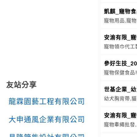
凱麒_寵物
寵物用品,寵物
安渝有限_寵
寵物領巾代工製
參好生技_2
寵物保健食品
友站分享
世基企業_
幼犬胸背帶,貓
龍霖園藝工程有限公司
安渝有限_寵
大申通風企業有限公司
寵物牽繩批發,
昌隆節能設計有限公司