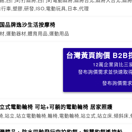
館,西門町打麻將,西門町電動麻將,麻將台北,麻將大台北,麻將新
行車,塑膠,研發,ISO,電動玩具,日本,代理
美国品牌逸沙生活按摩椅
材,運動器材,體育用品,運動用品
台灣黃頁詢價 B2B
12萬企業貨比三
發布詢價需求並快速取
發布詢價需
立式電動輪椅 可站+可躺的電動輪椅 居家照護
,站立,站立電動輪椅,輪椅,電動輪椅,站立式,站立床,傾斜床,
台灣精品、防水四軸飛行空拍釣餌、智慧釣餌遙控船