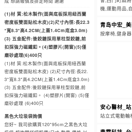
會,西門町麻將
成 想請報價及排定時間 謝謝
機,運動用品,自
(1)材 質:松木製作(面與底板採用紐西蘭
密度板雙面貼松木皮)(2)尺寸內徑:長22.3
青岛中宏_
*寬8.3*高4.2CM(上蓋1.4Cm底盒3.0m)
按摩椅,健身器
(3) 五金配件:後鉸鏈採用單柱型鉸鏈,前
扣採強力磁鐵釦。(4)塑膠片(開窗)(5)僅
磨砂處理(6)400只
(1)材 質:松木製作(面與底板採用紐西蘭
密度板雙面貼松木皮) (2)尺寸內徑:長22.
3*寬8.3*高4.2CM(上蓋1.4Cm底盒3.0m)
(3) 五金配件:後鉸鏈採用單柱型鉸鏈,前
扣採強力磁鐵釦。 (4)塑膠片(開窗) (5)僅
磨砂處理 (6)400只
安心醫材_站
站立式電動輪椅
黑色大垃圾袋詢價
您好~ 我司欲購買120*95cm之黑色大垃
鼎霖科技_