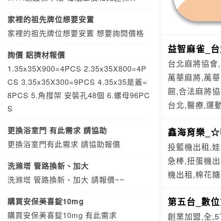
家裡的祖先牌位想要安置
家裡的祖先牌位想要安置 想要詢問價格
益智麻雀_
詢價 鋁擠材報價
台北麻將協會,
1.35x35X900=4PCS 2.35x35X800=4P
萬華麻將,萬
CS 3.35x35X300=9PCS 4.35x35是蓋=
館,合法麻將協
8PCS 5.角撐架 安裝孔48個 6.螺母96PC
台北,醫療,運
S
更換浴室門 有此需求 請協助
鑫海育樂_
更換浴室門有此需求 請協助報價
投籃機出租,娃
急棒,扭蛋機出
洗滌塔 管路換新、加大
機出租,棉花
洗滌塔 管路換新、加大 請報價~~
第五台_數位
購買安保美喜錠10mg
購買安保美喜錠10mg 有此需求
創業加盟,全,