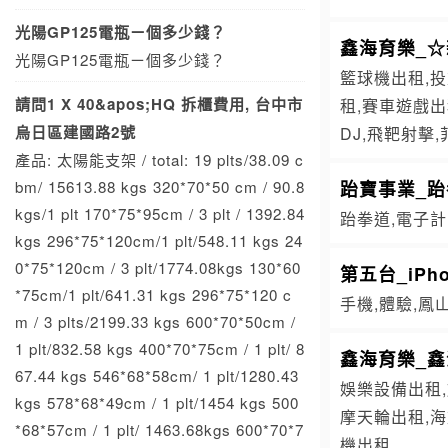
光陽GP125電瓶ㄧ個多少錢？
鑫海育樂_☆
光陽GP125電瓶ㄧ個多少錢？
籃球機出租,投
請問1 X 40&apos;HQ 拆櫃費用, 台中市
租,賽車遊戲出
烏日區建國路2號
DJ,飛靶射擊
產品: 太陽能支架 / total: 19 plts/38.09 c
bm/ 15613.88 kgs 320*70*50 cm / 90.8
跆寶事業_
kgs/1 plt 170*75*95cm / 3 plt / 1392.84
跆拳道,電子計
kgs 296*75*120cm/1 plt/548.11 kgs 24
0*75*120cm / 3 plt/1774.08kgs 130*60
第五台_iPh
*75cm/1 plt/641.31 kgs 296*75*120 c
手機,體驗,鳳
m / 3 plts/2199.33 kgs 600*70*50cm /
1 plt/832.58 kgs 400*70*75cm / 1 plt/ 8
鑫海育樂_
67.44 kgs 546*68*58cm/ 1 plt/1280.43
娛樂設備出租,
kgs 578*68*49cm / 1 plt/1454 kgs 500
摩天輪出租,海
*68*57cm / 1 plt/ 1463.68kgs 600*70*7
機出租