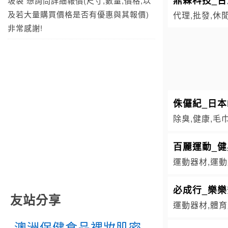
圾袋 想詢問詳細報價(尺寸,數量,價格,以
及若大量購買價格是否有優惠與其報價)
代理,批發,休
非常感謝!
侏儸紀_日本
除臭,健康,毛
百麗運動_健
運動器材,運動
必成行_樂
友站分享
運動器材,體育
澳洲保健食品裸妝肌密