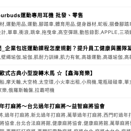
ourbuds運動專用耳機 批發、零售
材,運動用品,運動,腳踏車,體育用品,健身器材,蛇板,摺疊腳踏
計,單車,衝浪,跳傘,拖曳傘,高空彈跳,動態錄影,APPLE,三項
間_企業包班運動課程怎麼規劃？提升員工健康與團隊
,壁繩瑜伽,瑜伽,肌耐力訓練,肌力有氧,高雄運動,高雄瑜伽,
☆歐式古典小型旋轉木馬 ☆【鑫海育樂】
船,摩天輪,大空椅,太空環,小火車出租,小飛機,電瓶碰碰車,
百家樂,俄羅斯輪盤,拉霸吧機
過年打麻將～台北過年打麻將～益智麻將協會
將,過年打麻將,新北過年打麻將,萬華過年打麻將,西門町過年
將協會,台北合法麻將館,健康麻將協會,健康麻將館,萬華麻將