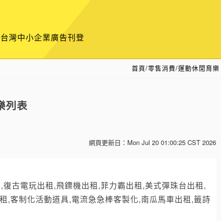
供台灣中小企業廣告刊登
首頁
/
零售消費/運動休閒育樂
樂列表
網頁更新日：
Mon Jul 20 01:00:25 CST 2026
式彈珠台,復古電玩出租,飛鏢機出租,菲力霸出租,美式彈珠台出租,
出租,客制化活動道具,電流急急棒客製化,南瓜馬車出租,籤詩