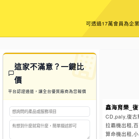
可透過17萬會員為企
這家不滿意？一鍵比
價
平台認證通道，讓全台優質廠商為您報價
鑫海育樂_復
CD,paly,
拉霸機出租,百
算命機出租,