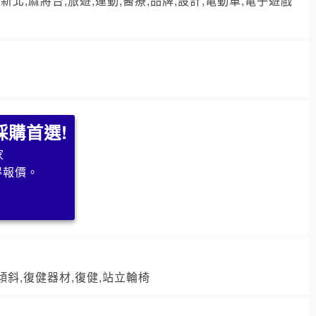
北,麻將台,旅遊,運動,醫療,品牌,設計,電動車,電子遊戲
採購首選!
家
得報價。
求
傾斜,復健器材,復健,站立輪椅