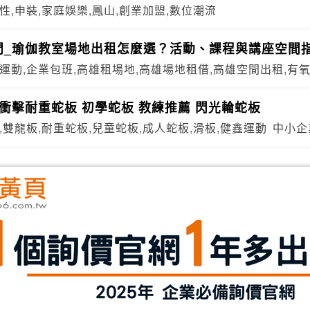
性,申裝,家庭娛樂,鳳山,創業加盟,數位潮流
間_瑜伽教室場地出租怎麼選？活動、課程與講座空間
運動,企業包班,高雄租場地,高雄場地租借,高雄空間出租,有
衝擊耐重蛇板 初學蛇板 教練推薦 閃光輪蛇板
,雙龍板,耐重蛇板,兒童蛇板,成人蛇板,滑板,健鑫運動
中小企