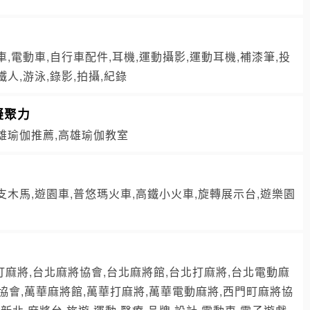
車,電動車,自行車配件,耳機,運動攝影,運動耳機,補漆筆,投
鐵人,游泳,錄影,拍攝,紀錄
凝聚力
高雄瑜伽推薦,高雄瑜伽教室
單支木馬,遊園車,普悠瑪火車,高鐵小火車,旋轉展示台,遊樂園
打麻將,台北麻將協會,台北麻將館,台北打麻將,台北電動麻
協會,萬華麻將館,萬華打麻將,萬華電動麻將,西門町麻將協