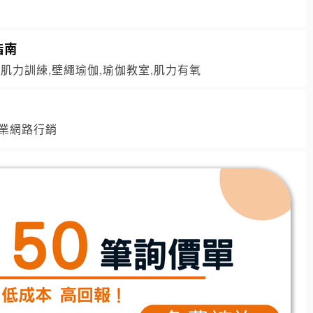
指南
氧肌力訓練,壁繩瑜伽,瑜伽教室,肌力有氧
業網路行銷