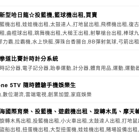
新型哈日龍☆投籃機,籃球機出租,買賣
籃機出租,娃娃機出租,太鼓逹人,打地鼠出租,飛標機出租,復
租,曲棍球出租,跳舞機出租,大槌王出租,射擊槍台出租,棒球九
,菲力霸,拉霸機,水上快艇,彈珠台香腸台,BB彈射氣球,弓箭出
跆拳道比賽計時計分系統
時記分器,電子記分器,跆拳運動,計分器,體育用品,運動,運動
one 5TV 隨時體驗手機娛樂生
山,數位潮流,雲端電視,創業加盟,家庭娛樂
鑫海國際育樂、投籃機、遊戲機出租、旋轉木馬、摩天
旋轉木馬出租,投籃機出租,小火車出租,太鼓逹人出租,打地鼠
盜船出租,扭蛋機出租,大型扭蛋機,娃娃機出租,賭場設備出租