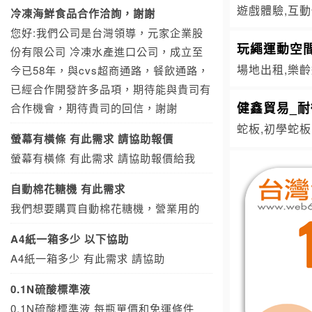
遊戲體驗,互動
冷凍海鮮食品合作洽詢，謝謝
您好:我們公司是台灣領導，元家企業股
玩繩運動空
份有限公司 冷凍水產進口公司，成立至
場地出租,樂齡
今已58年，與cvs超商通路，餐飲通路，
已經合作開發許多品項，期待能與貴司有
健鑫貿易_耐
合作機會，期待貴司的回信，謝謝
蛇板,初學蛇板
螢幕有橫條 有此需求 請協助報價
螢幕有橫條 有此需求 請協助報價給我
自動棉花糖機 有此需求
我們想要購買自動棉花糖機，營業用的
A4紙一箱多少 以下協助
A4紙一箱多少 有此需求 請協助
0.1N硫酸標準液
0.1N硫酸標準液 每瓶單價和免運條件