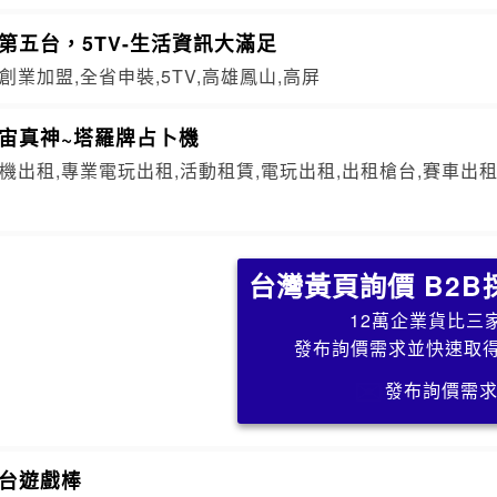
第五台，5TV-生活資訊大滿足
創業加盟,全省申裝,5TV,高雄鳳山,高屏
宙真神~塔羅牌占卜機
機出租,專業電玩出租,活動租賃,電玩出租,出租槍台,賽車出租
台灣黃頁詢價 B2B
12萬企業貨比三
發布詢價需求並快速取
發布詢價需
五台遊戲棒