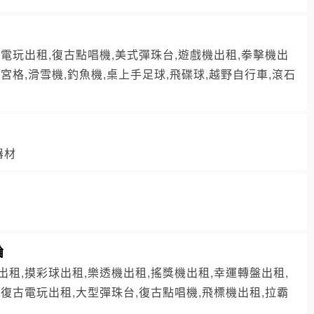
古電玩出租,復古點唱機,美式彈珠台,遊戲機出租,拳擊機出
宮格,滑雪機,釣魚機,桌上手足球,飛碟球,越野自行車,滾石
租
器材
輪
出租,摸彩球出租,樂透機出租,搖獎機出租,幸運轉盤出租,
,復古電玩出租,大型彈珠台,復古點唱機,飛標機出租,拉霸