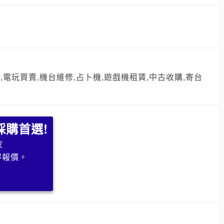
,電玩買賣,機台維修,占卜機,遊戲機租賃,中古收購,寄台
採購首選!
家
得報價。
求