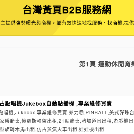
台灣黃頁B2B服務網
業主提供強勢曝光與商機，並有效快速地找服務、找商機,提
第1頁 運動休閒育
古點唱機Jukebox自動點播機 ,專業維修買賣
復古點唱機,Jukebox,專業維修買賣,菲力霸,PINBALL,美
家樂賭桌,俄羅斯輪盤出租,21點賭桌,賭場道具出租,遊戲機
小型旋轉木馬出租,仿古蒸氣火車出租,娃娃機出租