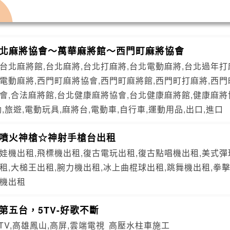
台北麻將協會～萬華麻將館～西門町麻將協會
台北麻將館,台北麻將,台北打麻將,台北電動麻將,台北過年打
華電動麻將,西門町麻將協會,西門町麻將館,西門町打麻將,西
會,合法麻將館,台北健康麻將協會,台北健康麻將館,健康麻將協
動,旅遊,電動玩具,麻將台,電動車,自行車,運動用品,出口,進口
☆噴火神槍☆神射手槍台出租
娃機出租,飛標機出租,復古電玩出租,復古點唱機出租,美式彈
租,大槌王出租,腕力機出租,冰上曲棍球出租,跳舞機出租,拳
糖機出租
第五台，5TV-好歌不斷
5TV,高雄鳳山,高屏,雲端電視
高壓水柱車施工