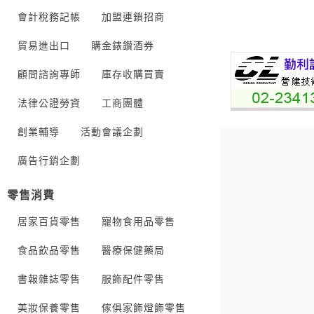
會計稅務記帳
加盟連鎖招商
貿易進出口
購金錶鑚酒券
顧問諮詢專師
庫存收購買賣
法律公證勞資
工商團體
創業輔導
活動會議企劃
廣告行銷企劃
零售消費
居家百貨零售
寵物食用品零售
食品飲品零售
醫療保健藥局
書報雜誌零售
服飾配件零售
美妝保養零售
傢俱家飾燈飾零售