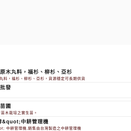
木原木丸料，福杉、柳杉、亞杉
丸料，福杉、柳杉、亞杉，貨源穩定可長期供貨
草批發
杏苗圃
杏苗木栽培之實生苗。
牌&quot;中耕管理機
quot; 中耕管理機,銷售由台灣製造之中耕管理機