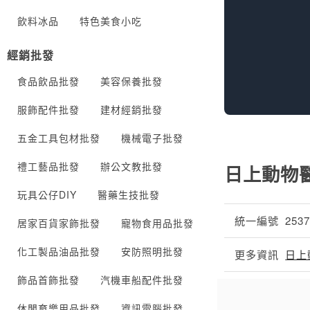
飲料冰品
特色美食小吃
經銷批發
食品飲品批發
美容保養批發
服飾配件批發
建材經銷批發
五金工具包材批發
機械電子批發
禮工藝品批發
辦公文教批發
日上動物
玩具公仔DIY
醫藥生技批發
統一編號
253
居家百貨家飾批發
寵物食用品批發
化工製品油品批發
安防照明批發
更多資訊
日上
飾品首飾批發
汽機車船配件批發
休閒育樂用品批發
資訊電腦批發