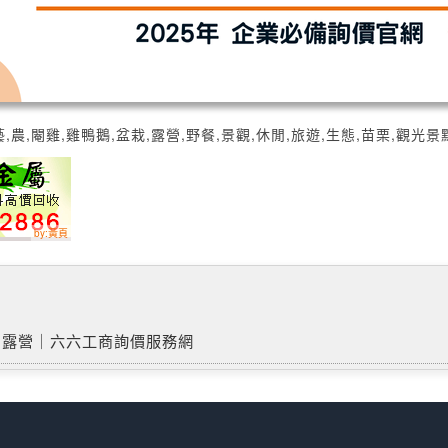
,農,閹雞,雞鴨鵝,盆栽,露營,野餐,景觀,休閒,旅遊,生態,苗栗,觀光景
．露營｜六六工商詢價服務網