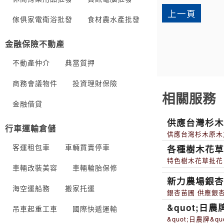
上一頁
傢俱家電衛浴批發
食材農水產批發
金融保險不動產
不動產仲介
典當質押
商務會議物件
投資理財保險
相關服務
金融借貸
供應台灣杉
行車運輸倉儲
供應台灣杉木原木
客運租包車
車輛買賣停車
各種樹木花
特色樹木花草批花
車輛改裝美容
車輛輪胎保修
新力農場銀
海空運船務
搬家托運
銀杏苗圃 供應銀
&quot;日農
吊車起重工車
國際快遞運輸
&quot;日農牌&