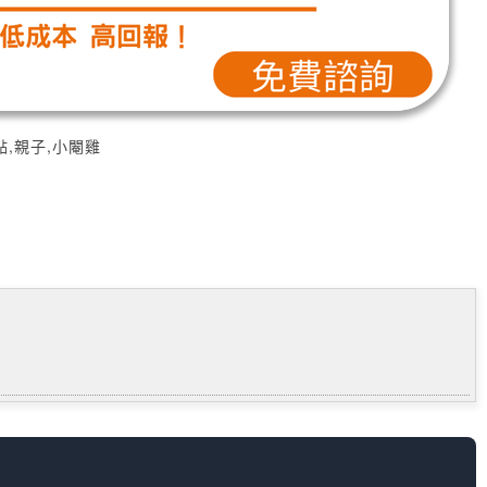
點,親子,小閹雞