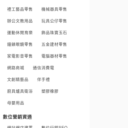
禮工藝品零售
機械器具零售
辦公文教用品
玩具公仔零售
運動休閒育樂
飾品珠寶玉石
鐘錶眼鏡零售
五金建材零售
家電影音零售
電腦器材零售
網路商城
通信消費電
文創精藝品
伴手禮
廚具爐具衛浴
塑膠橡膠
母嬰用品
數位營銷資通
網站網店建置
數位行銷SEO