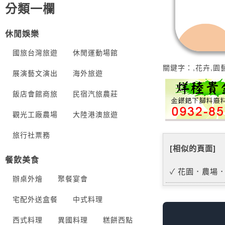
分類一欄
休閒娛樂
國旅台灣旅遊
休閒運動場館
關鍵字：,花卉,園藝
展演藝文演出
海外旅遊
飯店會館商旅
民宿汽旅農莊
觀光工廠農場
大陸港澳旅遊
旅行社票務
[相似的頁面]
餐飲美食
花園．農場
辦桌外燴
聚餐宴會
宅配外送盒餐
中式料理
西式料理
異國料理
糕餅西點