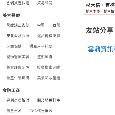
倉儲貨運快遞
貿易報關
杉木樁，直徑5
杉木木樁、杉木樁，
美容醫療
醫療矯正復健
中醫
西醫
友站分享
安養看護長照
健診健檢篩驗
牙齒保健
婦產月子托嬰
雲鼎資訊
寵物醫療美容
整形塑身
美容護膚SPA
按摩推拿足體
微整生髮皮膚
美髮彩妝體繪
金融工商
專利商標智財
翻譯移民打字
測量檢測
徵信代書催收