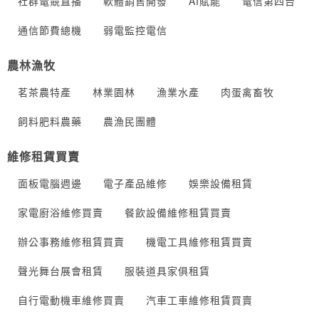
社群電競直播
軟體銷售開發
AI賦能
電信第四台
通信節費總機
弱電監控電信
農林漁牧
茗茶農特產
林業園林
漁業水產
肉蛋禽畜牧
飼料肥料農藥
農漁民團體
維修租賃買賣
面板電腦週邊
電子產品維修
娛樂設備租賃
家電廚浴維修買賣
餐飲設備維修租賃買賣
辦公事務維修租賃買賣
機電工具維修租賃買賣
聲光舞台展會租賃
服裝道具家俱租賃
自行電動機車維修買賣
汽車工車維修租賃買賣