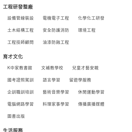
工程研發整廠
設備管線裝設
電機電子工程
化學化工研發
土木結構工程
安全防護消防
環境工程
工程技師顧問
油漆防蝕工程
育才文化
K中家教書館
文補教學校
兒童才藝安親
國考證照駕訓
語言學習
留遊學服務
企訓職訓培訓
藝術音樂學習
休閒運動學習
電腦網路學習
料理家事學習
傳播廣播媒體
圖書出版
生活服務