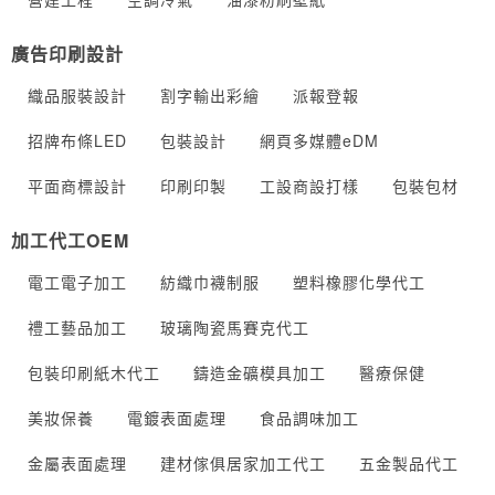
廣告印刷設計
織品服裝設計
割字輸出彩繪
派報登報
招牌布條LED
包裝設計
網頁多媒體eDM
平面商標設計
印刷印製
工設商設打樣
包裝包材
加工代工OEM
電工電子加工
紡織巾襪制服
塑料橡膠化學代工
禮工藝品加工
玻璃陶瓷馬賽克代工
包裝印刷紙木代工
鑄造金礦模具加工
醫療保健
美妝保養
電鍍表面處理
食品調味加工
金屬表面處理
建材傢俱居家加工代工
五金製品代工