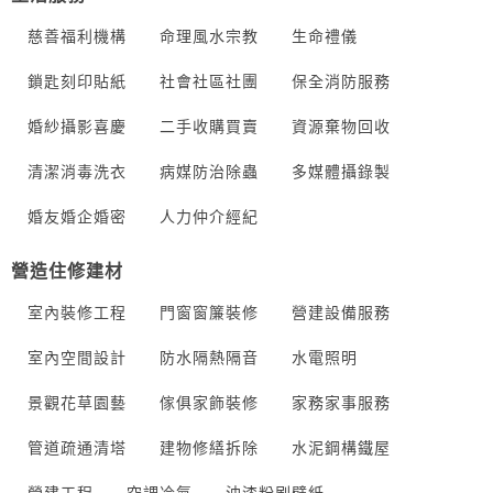
慈善福利機構
命理風水宗教
生命禮儀
鎖匙刻印貼紙
社會社區社團
保全消防服務
婚紗攝影喜慶
二手收購買賣
資源棄物回收
清潔消毒洗衣
病媒防治除蟲
多媒體攝錄製
婚友婚企婚密
人力仲介經紀
營造住修建材
室內裝修工程
門窗窗簾裝修
營建設備服務
室內空間設計
防水隔熱隔音
水電照明
景觀花草園藝
傢俱家飾裝修
家務家事服務
管道疏通清塔
建物修繕拆除
水泥鋼構鐵屋
營建工程
空調冷氣
油漆粉刷壁紙