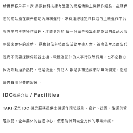
給目標客戶群。探
集數位科技擁有豐富的網路活動主機操作經驗，能確保
您的網站能在廣告檔期內順利運行。唯有連線穩定且快速的主機運作平台
與專業的主機操作管理，才能令您的
每一分廣告預算都能為您的產品及服
務帶來更好的效益。
探集數位科技廣告活動主機方案，讓廣告主及廣告代
理商不需要採購伺服器主機、軟體及額外的人事行政等費用，也不必擔心
因為活動過於熱門，或是流量、到訪人
數過多而造成網站無法瀏覽，造成
廣告費用浪費的窘境
。
IDC
/ Facilities
機房介紹
TAKI
探集
IDC
機房服務提供主機運作環境規劃、設計、建置、維運與管
理服務。全年無休的監控中心，使您能得到最全方位的專業維護。