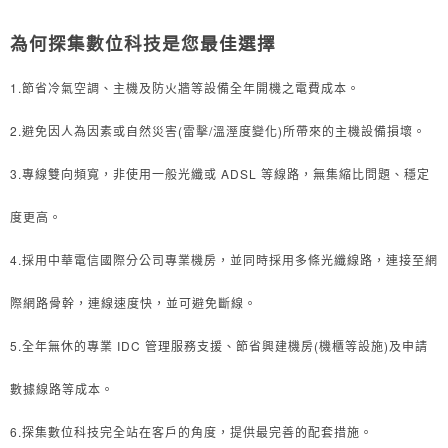
為何探集數位科技是您最佳選擇
1.節省冷氣空調、主機及防火牆等設備全年開機之電費成本。
2.避免因人為因素或自然災害
(
雷擊
/
溫溼度變化
)
所帶來的主機設備損壞。
3.專線雙向頻寬，非使用一般光纖或
ADSL
等線路，無集縮比問題、穩定
度更高。
4.採用中華電信國際分公司專業機房
，並同時採用多條光纖線路，連接至網
際網路骨幹，連線速度快，並可避免斷線。
5.全年無休的專業
IDC
管理服務支援、節省興建機房
(
機櫃等設施
)
及申請
數據線路等成本。
6.探集數位科技完全站在客戶的角度，提供最完善的配套措施。