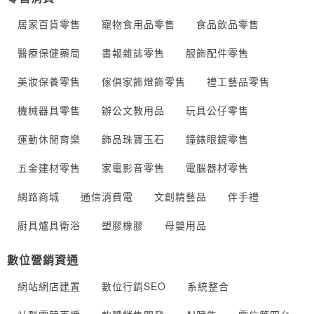
居家百貨零售
寵物食用品零售
食品飲品零售
醫療保健藥局
書報雜誌零售
服飾配件零售
美妝保養零售
傢俱家飾燈飾零售
禮工藝品零售
機械器具零售
辦公文教用品
玩具公仔零售
運動休閒育樂
飾品珠寶玉石
鐘錶眼鏡零售
五金建材零售
家電影音零售
電腦器材零售
網路商城
通信消費電
文創精藝品
伴手禮
廚具爐具衛浴
塑膠橡膠
母嬰用品
數位營銷資通
網站網店建置
數位行銷SEO
系統整合