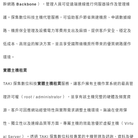
幹網路
Backbone
），管理人員可從遠端連線進行伺服器操作及管理維
護。探集數位科技主機代管服務，可協助客戶節省興建機房、申請數據線
路、機房保全管理及設備電力等費用支出及麻煩，提供客戶安全、穩定及
低成本、高效益的解決方案，並且享受國際級機房所帶來的優質網路運作
環境。
實體主機租賃
TAKI
探集數位科技
實體主機租賃
服務，讓客戶擁有主機作業系統的最高管
理許可權（
root / administrator
），並享有該主機完整的硬體及頻寛資
源，客戶可因應網站經營特性與實際需求調整主機環境。無論在使用彈
性、獨立性以及連線品質等方面，專屬主機的效能皆優於虛擬主機（
Virtu
al Server
）。透過
TAKI
探集數位科技專業的主機管理及諮詢、資料及硬