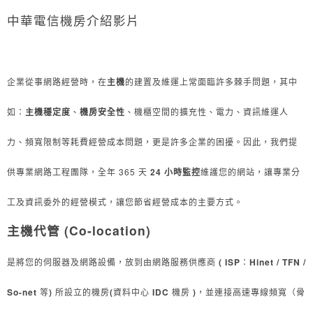
中華電信機房介紹影片
企業從事網路經營時，在
主機
的建置及維運上常面臨許多棘手問題，其中
如：
主機穩定度
、
機房安全性
、機櫃空間的擴充性、電力、資訊維運人
力、頻寬限制等耗費經營成本問題，更是許多企業的困擾。因此，我們提
供專業網路工程團隊，全年
365
天
24
小時監控
維護您的網站，讓專業分
工及資訊委外的經營模式，讓您節省經營成本的主要方式。
主機代管 (Co-location)
是將您的伺服器及網路設備，放到由網路服務供應商
( ISP
：
Hinet / TFN /
So-net
等
)
所設立的機房
(
資料中心
IDC
機房
)
，並連接高速專線頻寬（骨