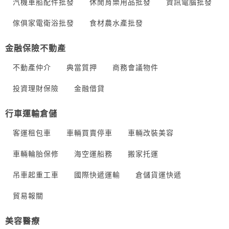
汽機車船配件批發
休閒育樂用品批發
資訊電腦批發
傢俱家電衛浴批發
食材農水產批發
金融保險不動產
不動產仲介
典當質押
商務會議物件
投資理財保險
金融借貸
行車運輸倉儲
客運租包車
車輛買賣停車
車輛改裝美容
車輛輪胎保修
海空運船務
搬家托運
吊車起重工車
國際快遞運輸
倉儲貨運快遞
貿易報關
美容醫療