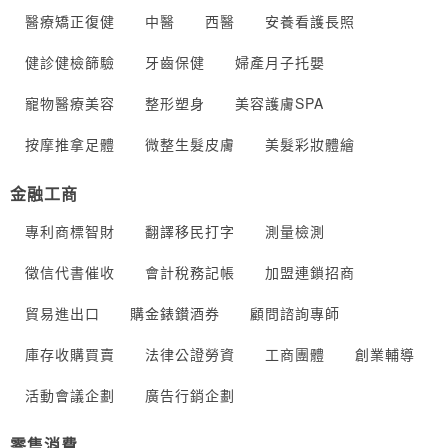
醫療矯正復健
中醫
西醫
安養看護長照
健診健檢篩驗
牙齒保健
婦產月子托嬰
寵物醫療美容
整形塑身
美容護膚SPA
按摩推拿足體
微整生髮皮膚
美髮彩妝體繪
金融工商
專利商標智財
翻譯移民打字
測量檢測
徵信代書催收
會計稅務記帳
加盟連鎖招商
貿易進出口
購金錶鑚酒券
顧問諮詢專師
庫存收購買賣
法律公證勞資
工商團體
創業輔導
活動會議企劃
廣告行銷企劃
零售消費